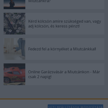
Miutcánkra?
Kérd kölcsön amire szükséged van, vagy
adj kölcsön, és keress pénzt!
Fedezd fel a környéket a Miutcánkkal!
Online Garázsvásár a Miutcánkon - Már
csak 2 napig!
SÜTI BEÁLLÍTÁSOK MÓDOSÍTÁSA