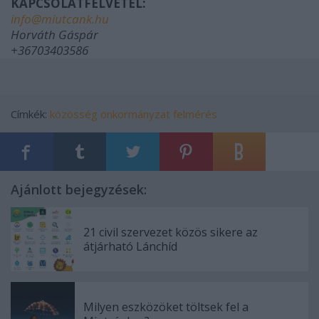
KAPCSOLATFELVÉTEL:
info@miutcank.hu
Horváth Gáspár
+36703403586
Címkék:
közösség
önkormányzat
felmérés
Ajánlott bejegyzések:
21 civil szervezet közös sikere az
átjárható Lánchíd
Milyen eszközöket töltsek fel a