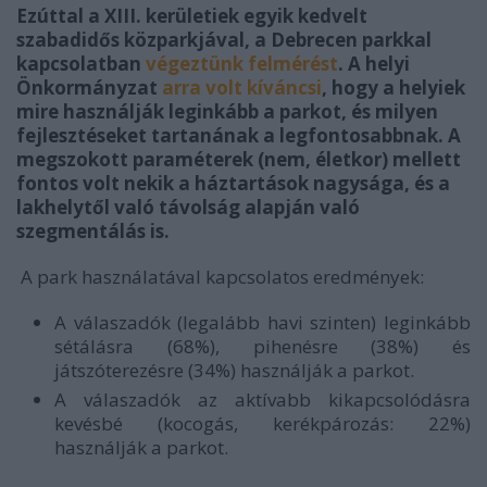
Ezúttal a XIII. kerületiek egyik kedvelt
szabadidős közparkjával, a Debrecen parkkal
kapcsolatban
végeztünk felmérést
. A helyi
Önkormányzat
arra volt kíváncsi
, hogy a helyiek
mire használják leginkább a parkot, és milyen
fejlesztéseket tartanának a legfontosabbnak. A
megszokott paraméterek (nem, életkor) mellett
fontos volt nekik a háztartások nagysága, és a
lakhelytől való távolság alapján való
szegmentálás is.
A park használatával kapcsolatos eredmények:
A válaszadók (legalább havi szinten) leginkább
sétálásra (68%), pihenésre (38%) és
játszóterezésre (34%) használják a parkot.
A válaszadók az aktívabb kikapcsolódásra
kevésbé (kocogás, kerékpározás: 22%)
használják a parkot.