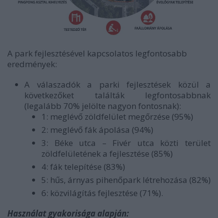
A park fejlesztésével kapcsolatos legfontosabb
eredmények:
A válaszadók a parki fejlesztések közül a
következőket találták legfontosabbnak
(legalább 70% jelölte nagyon fontosnak):
1: meglévő zöldfelület megőrzése (95%)
2: meglévő fák ápolása (94%)
3: Béke utca – Fivér utca közti terület
zöldfelületének a fejlesztése (85%)
4: fák telepítése (83%)
5: hűs, árnyas pihenőpark létrehozása (82%)
6: közvilágítás fejlesztése (71%).
Használat gyakorisága alapján: