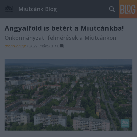
Miutcánk Blog
Angyalföld is betért a Miutcánkba!
Önkormányzati felmérések a Miutcánkon
aronrunning
•
2021. március 11.