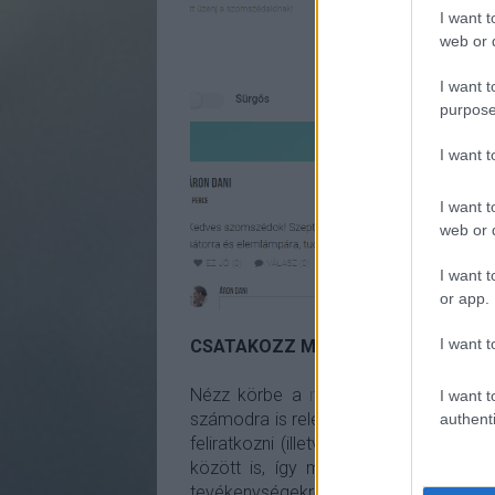
I want t
web or d
I want t
purpose
I want 
I want t
web or d
I want t
or app.
I want t
CSATAKOZZ MÁR MEGLÉVŐ CSOPO
Nézz körbe a
már létező csoportok
I want t
számodra is releváns. Ha találsz egy i
authenti
feliratkozni (illetve ugyanitt tudsz leira
között is, így mindig gyorsan megtalá
tevékenységekről. Ha csatlakoztá