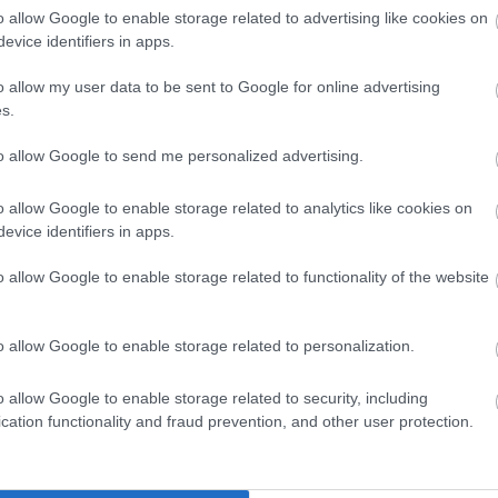
o allow Google to enable storage related to advertising like cookies on
evice identifiers in apps.
o allow my user data to be sent to Google for online advertising
s.
to allow Google to send me personalized advertising.
o allow Google to enable storage related to analytics like cookies on
evice identifiers in apps.
o allow Google to enable storage related to functionality of the website
o allow Google to enable storage related to personalization.
RTOKHOZ!
között is, biztosan akad majd előbb-utóbb olyan, ami
o allow Google to enable storage related to security, including
lyen csoportot, a csatlakozom gombra kattintva tudsz rá
cation functionality and fraud prevention, and other user protection.
tkozni is). A
csoport
ezentúl megjelenik a feliratkozásaid
lhatod, illetve értesítést is kapsz a csoportban zajló
l egy csoporthoz, te is tudsz hozzászólásokat és