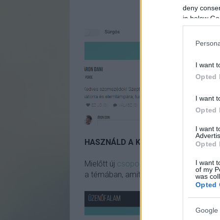
deny consent
in below Go
Persona
I want t
Opted 
I want t
Opted 
I want 
Advertis
HASZNÁLD A KERESŐT!
Opted 
I want t
Mielőtt új
csoportot
hoznál létre, érdem
of my P
a témában, amit épp indítani szerettél v
was col
Opted 
Google 