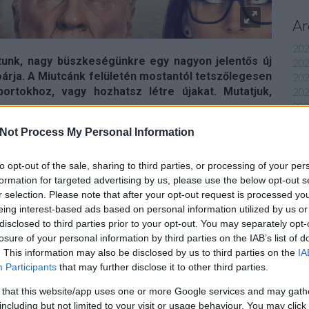
Ar
202
rtunk, nagy büszkeségünkre egy nagyon jelentős új
202
oárja. A Miutcánk felületén mostantól tetszőlegesen
202
rtokhoz, vagy hozhatsz létre újakat. Mutatjuk,
20
20
202
Not Process My Personal Information
202
202
20
to opt-out of the sale, sharing to third parties, or processing of your per
átok az új funkciót. A csoportokra rákattintva az oldal
202
formation for targeted advertising by us, please use the below opt-out s
rtot
, a legutóbbi aktivitás szerinti sorrendben. Ha olyan
202
r selection. Please note that after your opt-out request is processed y
an, amire úgy gondolod érdemes létrehozni egy új
202
eing interest-based ads based on personal information utilized by us or
módon rögtön meg is tudod tenni. Adj nevet és leírást a
To
disclosed to third parties prior to your opt-out. You may separately opt-
 valamilyen találó csoportképet sem!
losure of your personal information by third parties on the IAB’s list of
E
. This information may also be disclosed by us to third parties on the
IA
Participants
that may further disclose it to other third parties.
 that this website/app uses one or more Google services and may gath
including but not limited to your visit or usage behaviour. You may click 