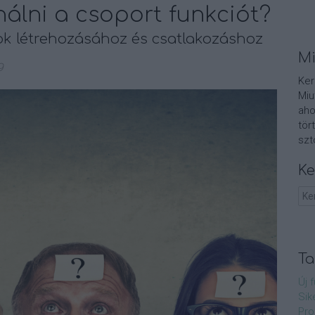
álni a csoport funkciót?
k létrehozásához és csatlakozáshoz
Mi
g
Ker
Miu
aho
tör
szt
Ke
Ta
Új 
Sik
Pro