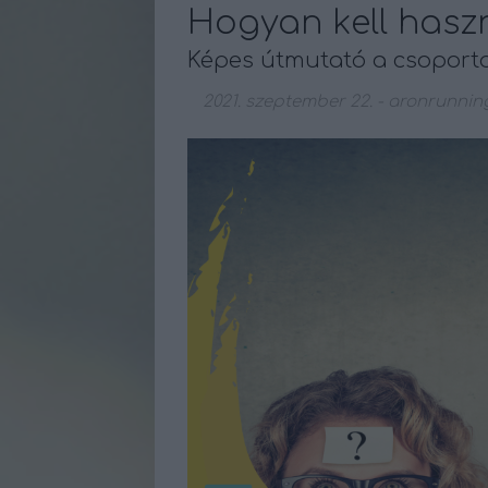
Hogyan kell haszn
Képes útmutató a csoporto
2021. szeptember 22.
-
aronrunnin