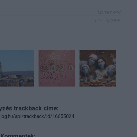
komment
pro tippek
yzés trackback címe:
.blog.hu/api/trackback/id/16655024
Kommentek: