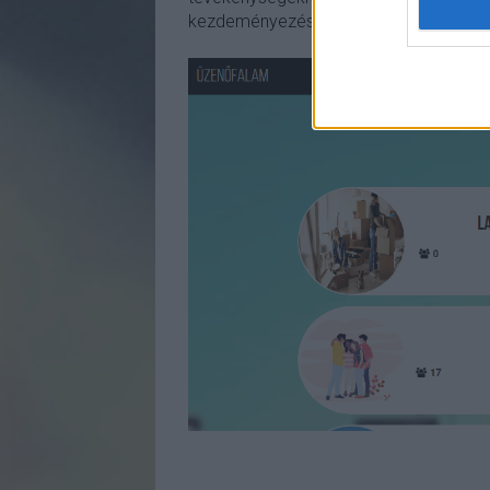
kezdeményezéseket írni.