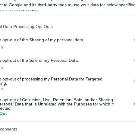
 to Google and its third-party tags to use your data for below specifi
ogle consent section.
l Data Processing Opt Outs
o opt-out of the Sharing of my personal data.
In
o opt-out of the Sale of my Personal Data.
In
to opt-out of processing my Personal Data for Targeted
ing.
In
o opt-out of Collection, Use, Retention, Sale, and/or Sharing
es kipróbálni a keresőt, hátha létezik már csoport abban
ersonal Data that Is Unrelated with the Purposes for which it
olna.
lected.
Out
consents