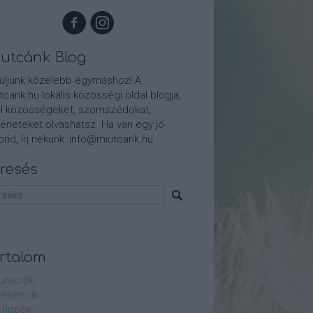
utcánk Blog
üljünk közelebb egymáshoz! A
tcánk.hu lokális közösségi oldal blogja,
l közösségeket, szomszédokat,
téneteket olvashatsz. Ha van egy jó
orid, írj nekünk: info@miutcank.hu
resés
rtalom
funkciók
ersztorik
 tippek